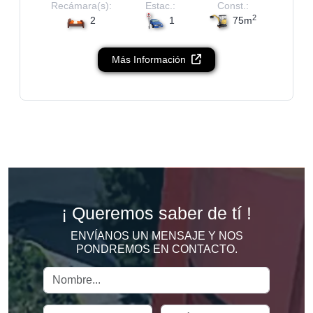
Recámara(s):
Estac.:
Const.:
2
2
1
75m
Más Información
¡ Queremos saber
de tí !
ENVÍANOS UN MENSAJE Y NOS
PONDREMOS EN CONTACTO.