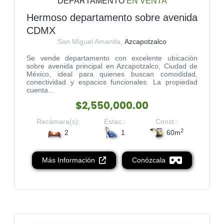
DEPARTAMENTO
EN VENTA
Hermoso departamento sobre avenida
CDMX
San Miguel Amantla,
Azcapotzalco
Se vende departamento con excelente ubicación
sobre avenida principal en Azcapotzalco, Ciudad de
México, ideal para quienes buscan comodidad,
conectividad y espacios funcionales. La propiedad
cuenta...
$2,550,000.00
Recámara(s):
Estac.:
Const.:
2
2
1
60m
Más Información
Conózcala