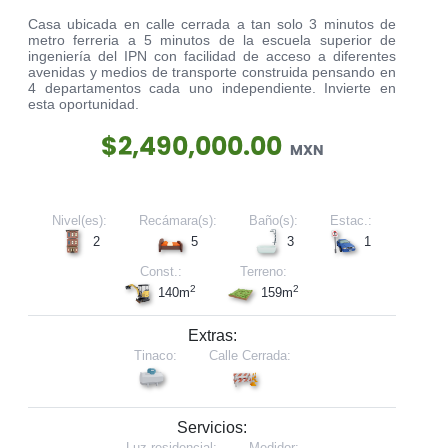
Casa ubicada en calle cerrada a tan solo 3 minutos de
metro ferreria a 5 minutos de la escuela superior de
ingeniería del IPN con facilidad de acceso a diferentes
avenidas y medios de transporte construida pensando en
4 departamentos cada uno independiente. Invierte en
esta oportunidad.
$2,490,000.00
MXN
Nivel(es):
Recámara(s):
Baño(s):
Estac.:
2
5
3
1
Const.:
Terreno:
2
2
140m
159m
Extras:
Tinaco:
Calle Cerrada:
Servicios:
Luz residencial:
Medidor: