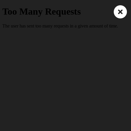
Inmueble
Inicio
Departamento en venta
VENTA
Departamento con ubicación
estratégica
SAN LUCAS TEPETLACALCO,