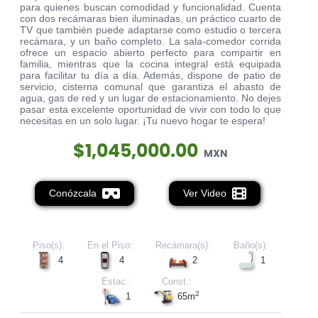
para quienes buscan comodidad y funcionalidad. Cuenta
con dos recámaras bien iluminadas, un práctico cuarto de
TV que también puede adaptarse como estudio o tercera
recámara, y un baño completo. La sala-comedor corrida
ofrece un espacio abierto perfecto para compartir en
familia, mientras que la cocina integral está equipada
para facilitar tu día a día. Además, dispone de patio de
servicio, cisterna comunal que garantiza el abasto de
agua, gas de red y un lugar de estacionamiento. No dejes
pasar esta excelente oportunidad de vivir con todo lo que
necesitas en un solo lugar. ¡Tu nuevo hogar te espera!
$1,045,000.00
MXN
Conózcala
Ver Video
Piso(s):
En el Piso:
Recámara(s):
Baño(s):
4
4
2
1
Estac.:
Const.:
2
1
65m