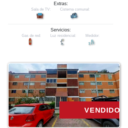
Extras:
Sala de TV:
Cisterna comunal:
Servicios:
Gas de red:
Luz residencial:
Medidor:
VENDIDO