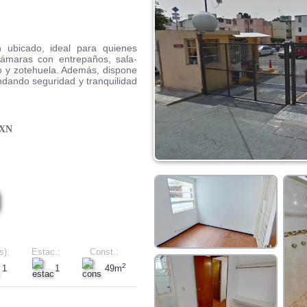
ubicado, ideal para quienes
cámaras con entrepaños, sala-
o y zotehuela. Además, dispone
indando seguridad y tranquilidad
XN
s):
Estac.:
Const.:
2
1
1
49m