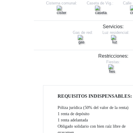
Cisterna comunal:
Caseta de Vig.:
Calle
Servicios:
Gas de red:
Luz residencial:
Restricciones:
Fiestas:
REQUISITOS INDISPENSABLES:
Póliza jurídica (50% del valor de la renta)
1 renta de depósito
1 renta adelantada
Obligado solidario con bien raíz libre de
gravamen