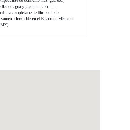
mprobante de domicilio (luz, gas, etc.)
cibo de agua y predial al corriente
critura completamente libre de todo
avamen. (Inmueble en el Estado de México o
dMX)