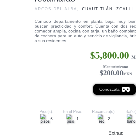
ARCOS DEL ALBA,
CUAUTITLÁN IZCALLI
Cómodo departamento en planta baja, muy bien 
buscan practicidad y confort. Cuenta con dos re
comedor amplia, cocina con tarja, un baño complet
de cochera para un auto y servicio de vigilancia, br
a sus residentes.
$5,800.00
M
Mantenimiento:
$200.00
MXN
Conózcala
Piso(s):
En el Piso:
Recámara(s):
Baño(
5
1
2
Extras: