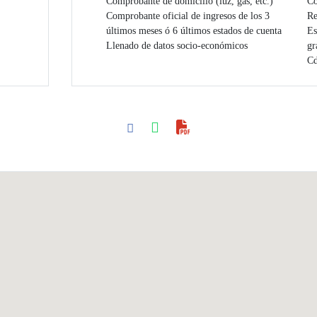
Comprobante de domicilio (luz, gas, etc.)
Co
Comprobante oficial de ingresos de los 3
Re
últimos meses ó 6 últimos estados de cuenta
Es
Llenado de datos socio-económicos
gr
C