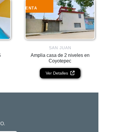
RENTA
SAN JUAN
S
Amplia casa de 2 niveles en
Coyotepec
Ver Detalles
O.